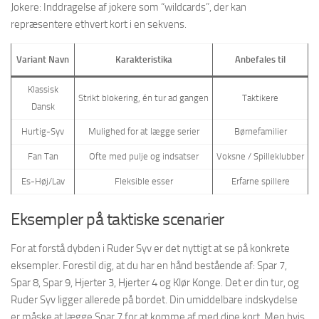
Jokere: Inddragelse af jokere som “wildcards”, der kan
repræsentere ethvert kort i en sekvens.
Variant Navn
Karakteristika
Anbefales til
Klassisk
Strikt blokering, én tur ad gangen
Taktikere
Dansk
Hurtig-Syv
Mulighed for at lægge serier
Børnefamilier
Fan Tan
Ofte med pulje og indsatser
Voksne / Spilleklubber
Es-Høj/Lav
Fleksible esser
Erfarne spillere
Eksempler på taktiske scenarier
For at forstå dybden i Ruder Syv er det nyttigt at se på konkrete
eksempler. Forestil dig, at du har en hånd bestående af: Spar 7,
Spar 8, Spar 9, Hjerter 3, Hjerter 4 og Klør Konge. Det er din tur, og
Ruder Syv ligger allerede på bordet. Din umiddelbare indskydelse
er måske at lægge Spar 7 for at komme af med dine kort. Men hvis