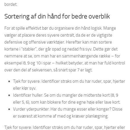
bordet.
Sortering af din hånd for bedre overblik
For at spille effektivt bør du organisere din hånd logisk. Mange
vælger at placere deres syvere centralt, da de er de vigtigste
defensive og offensive værktøjer. Herefter kan man sortere
kortene i “stabler”, der går opad og nedad fra syv. Dette gør det
nemmere at se, om man har en sammenhængende række – for
eksempel 8, 9 og 10 i spar – hvilket betyder, at man har fuld kontrol
over den del af sekvensen, så snart spar 7 er lagt.
Tjek for syvere: Identificer straks om du har ruder, spar, hjerter
eller klør syv.
Identificer huller: Se om du mangler de midterste kort (8, 9
eller 5, 6), som kan blokere for dine egne høje eller lave kort.
Vurder yderpunkter: Har du mange esser eller konger? Disse
er sværest at komme af med og kræver planlægning.
Tjek for syvere: Identificer straks om du har ruder, spar, hjerter eller