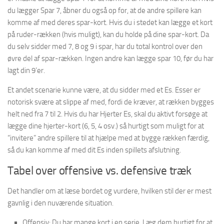
du lægger Spar 7, åbner du også op for, at de andre spillere kan
komme af med deres spar-kort. Hvis du i stedet kan lægge et kort
på ruder-rækken (hvis muligt), kan du holde på dine spar-kort. Da
du selv sidder med 7, 8 og 9 i spar, har du total kontrol over den
øvre del af spar-rækken. Ingen andre kan lægge spar 10, før du har
lagt din 9’er.
Et andet scenarie kunne være, at du sidder med et Es. Esser er
notorisk svære at slippe af med, fordi de kræver, at rækken bygges
helt ned fra 7 til 2. Hvis du har Hjerter Es, skal du aktivt forsøge at
lægge dine hjerter-kort (6, 5, 4 osv.) så hurtigt som muligt for at
“invitere” andre spillere til at hjælpe med at bygge rækken færdig,
så du kan komme af med dit Es inden spillets afslutning.
Tabel over offensive vs. defensive træk
Det handler om at læse bordet og vurdere, hvilken stil der er mest
gavnlig i den nuværende situation.
Offensiv: Du har mange kort i en serie. Læg dem hurtigt for at