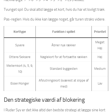
Tvunget spil: Du skal altid lægge et kort, hvis du har et lovligt træk.
Pas-reglen: Hvis du ikke kan lægge noget, går turen straks videre.
Korttype
Funktion i spillet
Prioritet
Meget
Syvere
Åbner nye rækker
Høj
Ottere/Seksere
Nøglekort for at fortsætte rækken
Høj
Mellemkort (4, 5, 9,
Standard byggesten
Medium
10)
Afslutningskort (sværest at slippe af
Esser/Konger
Lav
med)
Den strategiske værdi af blokering
I Ruder Syv er det ikke altid den bedste strategi at lægge sine kort