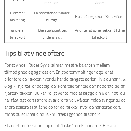
med kort
videre
Glemmer
En modstander vinder
Hold på nøglekort (8’ere/6’ere)
blokering
hurtigt
Ignorerer
Høje strafpoint ved
Prioriter at åbne rækker til dine
billedkort
rundens slut
billedkort
Tips til at vinde oftere
For at vinde i Ruder Syv skal man mestre balancen mellem
tålmodighed og aggression. En god tommelfingerregel er at
prioritere de rækker, hvor du har de længste serier. Hvis du har 4, 5,
6 og 7 i hjerter, er det dig, der kontrollerer hele den nederste del af
hjerter-rækken. Du kan roligt vente med at lægge din 6’er, indtil du
har fået lagt kort i andre sværere farver. På den måde tvinger du de
andre spillere til at åbne op for de rækker, hvor de har deres kort,
mens du selv har dine “sikre” træk liggende til senere.
Et andet professionelt tip er at “lokke” modstanderne. Hvis du