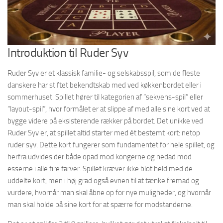
Introduktion til Ruder Syv
Ruder Syv er et klassisk familie- og selskabsspil, som de fleste
danskere har stiftet bekendtskab med ved køkkenbordet eller i
sommerhuset. Spillet hører til kategorien af “sekvens-spil” eller
“layout-spil”, hvor formålet er at slippe af med alle sine kort ved at
bygge videre på eksisterende rækker på bordet. Det unikke ved
Ruder Syv er, at spillet altid starter med ét bestemt kort: netop
ruder syv. Dette kort fungerer som fundamentet for hele spillet, og
herfra udvides der både opad mod kongerne og nedad mod
esserne i alle fire farver. Spillet kræver ikke blot held med de
uddelte kort, men i høj grad også evnen til at tænke fremad og
vurdere, hvornår man skal åbne op for nye muligheder, og hvornår
man skal holde på sine kort for at spærre for modstanderne.