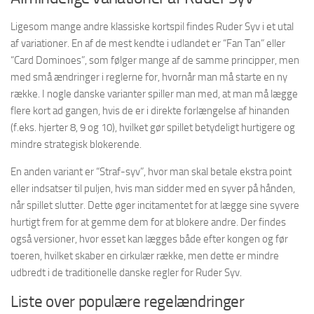
Ligesom mange andre klassiske kortspil findes Ruder Syv i et utal
af variationer. En af de mest kendte i udlandet er “Fan Tan” eller
“Card Dominoes”, som følger mange af de samme principper, men
med små ændringer i reglerne for, hvornår man må starte en ny
række. I nogle danske varianter spiller man med, at man må lægge
flere kort ad gangen, hvis de er i direkte forlængelse af hinanden
(f.eks. hjerter 8, 9 og 10), hvilket gør spillet betydeligt hurtigere og
mindre strategisk blokerende.
En anden variant er “Straf-syv”, hvor man skal betale ekstra point
eller indsatser til puljen, hvis man sidder med en syver på hånden,
når spillet slutter. Dette øger incitamentet for at lægge sine syvere
hurtigt frem for at gemme dem for at blokere andre. Der findes
også versioner, hvor esset kan lægges både efter kongen og før
toeren, hvilket skaber en cirkulær række, men dette er mindre
udbredt i de traditionelle danske regler for Ruder Syv.
Liste over populære regelændringer