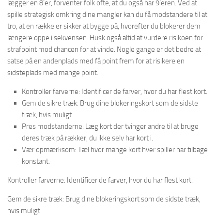
lægger en 8’er, forventer folk ofte, at du også har 9’eren. Ved at
spille strategisk omkring dine mangler kan du få modstandere til at
tro, at en række er sikker at bygge på, hvorefter du blokerer dem
længere oppe i sekvensen. Husk også altid at vurdere risikoen for
strafpoint mod chancen for at vinde. Nogle gange er det bedre at
satse på en andenplads med få point frem for at risikere en
sidsteplads med mange point.
Kontroller farverne: Identificer de farver, hvor du har flest kort.
Gem de sikre træk: Brug dine blokeringskort som de sidste
træk, hvis muligt.
Pres modstanderne: Læg kort der tvinger andre til at bruge
deres træk på rækker, du ikke selv har kort i.
Vær opmærksom: Tæl hvor mange kort hver spiller har tilbage
konstant.
Kontroller farverne: Identificer de farver, hvor du har flest kort.
Gem de sikre træk: Brug dine blokeringskort som de sidste træk,
hvis muligt.