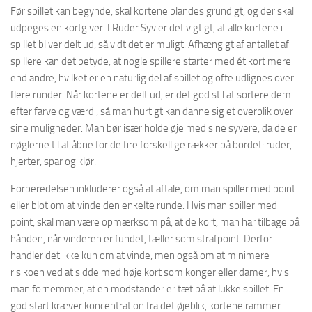
Før spillet kan begynde, skal kortene blandes grundigt, og der skal
udpeges en kortgiver. I Ruder Syv er det vigtigt, at alle kortene i
spillet bliver delt ud, så vidt det er muligt. Afhængigt af antallet af
spillere kan det betyde, at nogle spillere starter med ét kort mere
end andre, hvilket er en naturlig del af spillet og ofte udlignes over
flere runder. Når kortene er delt ud, er det god stil at sortere dem
efter farve og værdi, så man hurtigt kan danne sig et overblik over
sine muligheder. Man bør især holde øje med sine syvere, da de er
nøglerne til at åbne for de fire forskellige rækker på bordet: ruder,
hjerter, spar og klør.
Forberedelsen inkluderer også at aftale, om man spiller med point
eller blot om at vinde den enkelte runde. Hvis man spiller med
point, skal man være opmærksom på, at de kort, man har tilbage på
hånden, når vinderen er fundet, tæller som strafpoint. Derfor
handler det ikke kun om at vinde, men også om at minimere
risikoen ved at sidde med høje kort som konger eller damer, hvis
man fornemmer, at en modstander er tæt på at lukke spillet. En
god start kræver koncentration fra det øjeblik, kortene rammer