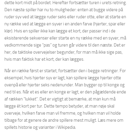
dette kort midt på bordet. Herefter fortsætter turen i urets retning.
Den næste spiller har nu to muligheder: enten at bygge videre på
ruder syv ved at lægge ruder seks eller ruder otte, eller at starte en
ny række ved at lægge en syver i en anden farve (hjerter, spar eller
klør). Hvis en spiller ikke kan lægge et kort, der passer ind i de
eksisterende sekvenser eller starte en ny række med en syver, må
vedkommende sige “pas” og turen går videre til den næste. Det er
her, de taktiske overvejelser begynder, for man må ikke sige pas,
hvis man faktisk har et kort, der kan lægges.
Når en række først er startet, fortsætter den i begge retninger. For
eksempel, hvis hjerter syv er lagt, kan spillere lægge hjerter otte
ovenpå eller hjerter seks nedenunder. Man bygger op til konge og
ned til es. Når et es eller en konge er lagt, er den pågældende ende
af rækken “lukket”. Det er vigtigt at bemærke, at man kun må
lægge ét kort per tur. Dette tempo betyder, at man nøje skal
overveje, hvilken farve man vil fremme, og hvilken man vil holde
tilbage for at genere de andre spillere mest muligt. Læs mere om
spillets historie og varianter i Wikipedia.