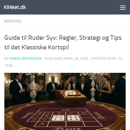
Klikket.dk
Skip to content
KORTSPIL
Guide til Ruder Syv: Regler, Strategi og Tips
til det Klassiske Kortspil
BY
EMMA KRISTENSEN
· PUBLISHED
APRIL 26, 2026
· UPDATED
APRIL 14,
2026