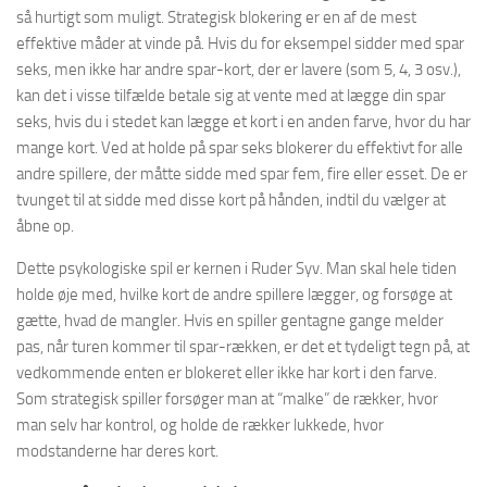
så hurtigt som muligt. Strategisk blokering er en af de mest
effektive måder at vinde på. Hvis du for eksempel sidder med spar
seks, men ikke har andre spar-kort, der er lavere (som 5, 4, 3 osv.),
kan det i visse tilfælde betale sig at vente med at lægge din spar
seks, hvis du i stedet kan lægge et kort i en anden farve, hvor du har
mange kort. Ved at holde på spar seks blokerer du effektivt for alle
andre spillere, der måtte sidde med spar fem, fire eller esset. De er
tvunget til at sidde med disse kort på hånden, indtil du vælger at
åbne op.
Dette psykologiske spil er kernen i Ruder Syv. Man skal hele tiden
holde øje med, hvilke kort de andre spillere lægger, og forsøge at
gætte, hvad de mangler. Hvis en spiller gentagne gange melder
pas, når turen kommer til spar-rækken, er det et tydeligt tegn på, at
vedkommende enten er blokeret eller ikke har kort i den farve.
Som strategisk spiller forsøger man at “malke” de rækker, hvor
man selv har kontrol, og holde de rækker lukkede, hvor
modstanderne har deres kort.