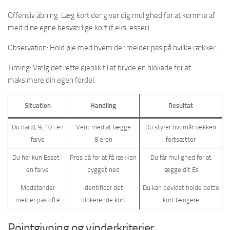
Offensiv åbning: Læg kort der giver dig mulighed for at komme af
med dine egne besværlige kort (f.eks. esser).
Observation: Hold øje med hvem der melder pas på hvilke rækker.
Timing: Vælg det rette øjeblik til at bryde en blokade for at
maksimere din egen fordel.
Situation
Handling
Resultat
Du har 8, 9, 10 i en
Vent med at lægge
Du styrer hvornår rækken
farve
8’eren
fortsætter
Du har kun Esset i
Pres på for at få rækken
Du får mulighed for at
en farve
bygget ned
lægge dit Es
Modstander
Identificer det
Du kan bevidst holde dette
melder pas ofte
blokerende kort
kort længere
Pointgivning og vinderkriterier