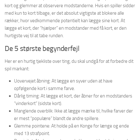
kort og glemmer at observere modstanderne. Hvis en spiller sidder
med kun to kort tilbage, er det absolut vigtigste at blokere alle
rækker, hvor vedkommende potentielt kan lægge sine kort. At
lægge et kort, der “hjælper” en modstander med få kort, er den
hurtigste vej til at tabe runden.
De 5 største begynderfejl
Her er en hurtig tjekliste over ting, du skal undgå for at forbedre dit
spil markant:
Uovervejet åbning: At lægge en syver uden at have
opfølgende kort i samme farve.
Dårlig timing: At lægge et kort, der åbner for en modstanders
“vinderkort” (sidste kort).
Manglende overblik: Ikke at lægge mærke til, hvilke farver der
er mest “populære” blandt de andre spillere.
Glemme pointene: At holde på en Konge for længe og ende
med 13 strafpoint.