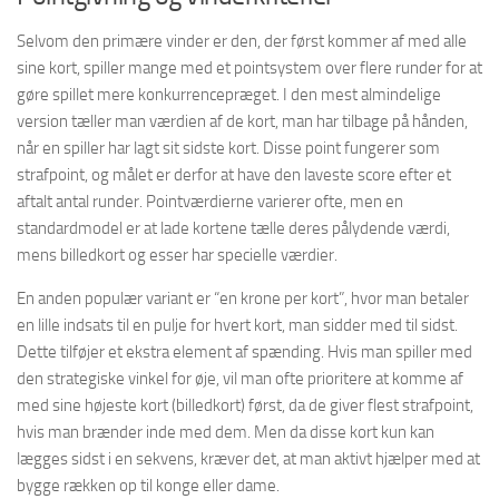
Selvom den primære vinder er den, der først kommer af med alle
sine kort, spiller mange med et pointsystem over flere runder for at
gøre spillet mere konkurrencepræget. I den mest almindelige
version tæller man værdien af de kort, man har tilbage på hånden,
når en spiller har lagt sit sidste kort. Disse point fungerer som
strafpoint, og målet er derfor at have den laveste score efter et
aftalt antal runder. Pointværdierne varierer ofte, men en
standardmodel er at lade kortene tælle deres pålydende værdi,
mens billedkort og esser har specielle værdier.
En anden populær variant er “en krone per kort”, hvor man betaler
en lille indsats til en pulje for hvert kort, man sidder med til sidst.
Dette tilføjer et ekstra element af spænding. Hvis man spiller med
den strategiske vinkel for øje, vil man ofte prioritere at komme af
med sine højeste kort (billedkort) først, da de giver flest strafpoint,
hvis man brænder inde med dem. Men da disse kort kun kan
lægges sidst i en sekvens, kræver det, at man aktivt hjælper med at
bygge rækken op til konge eller dame.