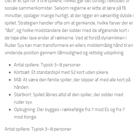
Det er et spil for 3 til 8 spillere, hvilket gør det utroligt fleksibelt til
sociale sammenkomster. Selvom reglerne er lette at lære på få
minutter, opdager mange hurtigt, at der ligger en væsentlig dybde i
spillet. Strategien handler ofte om at genkende, hvilke farver der er
“låst”, og hvilke modstandere der sidder med de afgørende kort i
de høje eller lave ender af rækkerne. Ved at forstå dynamikken i
Ruder Syv kan man transformere en ellers middelmådig hånd til en
vindende position gennem tålmodighed og rettidig udspilning.
Antal spillere: Typisk 3–8 personer.
Kortsæt: Et standardspil med 52 kort uden jokere.
Mål: At være den første spiller, der slipper af med alle kort på
hånden.
Startkort: Spillet åbnes altid af den spiller, der sidder med
ruder syv.
Opbygning: Der bygges i rækkefølge fra 7 mod Es og fra 7
mod Konge.
Antal spillere: Typisk 3–8 personer.