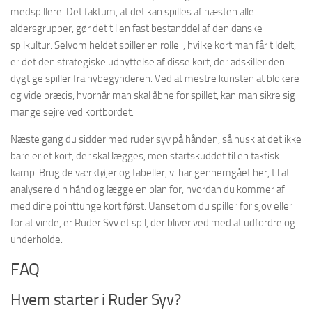
medspillere. Det faktum, at det kan spilles af næsten alle
aldersgrupper, gør det til en fast bestanddel af den danske
spilkultur. Selvom heldet spiller en rolle i, hvilke kort man får tildelt,
er det den strategiske udnyttelse af disse kort, der adskiller den
dygtige spiller fra nybegynderen. Ved at mestre kunsten at blokere
og vide præcis, hvornår man skal åbne for spillet, kan man sikre sig
mange sejre ved kortbordet.
Næste gang du sidder med ruder syv på hånden, så husk at det ikke
bare er et kort, der skal lægges, men startskuddet til en taktisk
kamp. Brug de værktøjer og tabeller, vi har gennemgået her, til at
analysere din hånd og lægge en plan for, hvordan du kommer af
med dine pointtunge kort først. Uanset om du spiller for sjov eller
for at vinde, er Ruder Syv et spil, der bliver ved med at udfordre og
underholde.
FAQ
Hvem starter i Ruder Syv?