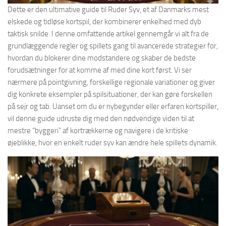
Dette er den ultimative guide til Ruder Syv, et af Danmarks mest
elskede og tidløse kortspil, der kombinerer enkelhed med dyb
taktisk snilde. I denne omfattende artikel gennemgår vi alt fra de
grundlæggende regler og spillets gang til avancerede strategier for,
hvordan du blokerer dine modstandere og skaber de bedste
forudsætninger for at komme af med dine kort først. Vi ser
nærmere på pointgivning, forskellige regionale variationer og giver
dig konkrete eksempler på spilsituationer, der kan gøre forskellen
på sejr og tab. Uanset om du er nybegynder eller erfaren kortspiller,
vil denne guide udruste dig med den nødvendige viden til at
mestre “byggeri” af kortrækkerne og navigere i de kritiske
øjeblikke, hvor en enkelt ruder syv kan ændre hele spillets dynamik.