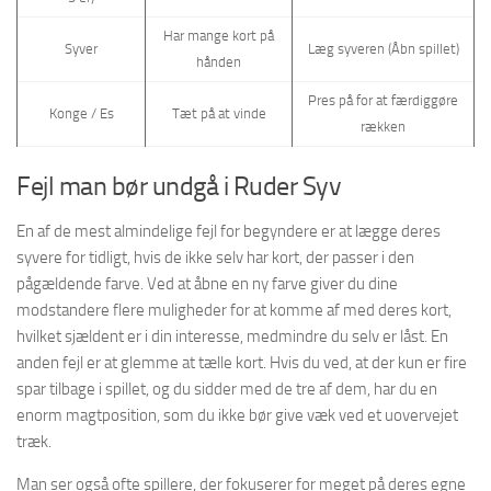
Har mange kort på
Syver
Læg syveren (Åbn spillet)
hånden
Pres på for at færdiggøre
Konge / Es
Tæt på at vinde
rækken
Fejl man bør undgå i Ruder Syv
En af de mest almindelige fejl for begyndere er at lægge deres
syvere for tidligt, hvis de ikke selv har kort, der passer i den
pågældende farve. Ved at åbne en ny farve giver du dine
modstandere flere muligheder for at komme af med deres kort,
hvilket sjældent er i din interesse, medmindre du selv er låst. En
anden fejl er at glemme at tælle kort. Hvis du ved, at der kun er fire
spar tilbage i spillet, og du sidder med de tre af dem, har du en
enorm magtposition, som du ikke bør give væk ved et uovervejet
træk.
Man ser også ofte spillere, der fokuserer for meget på deres egne