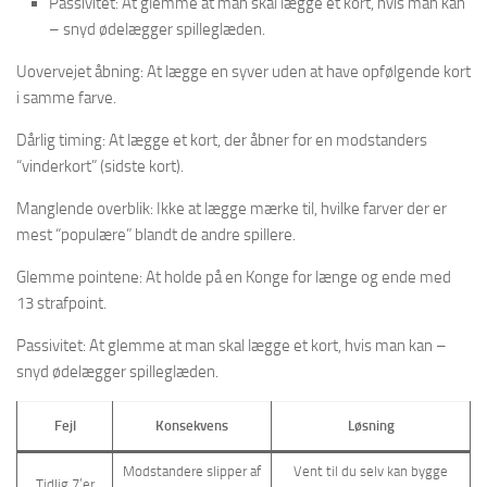
Passivitet: At glemme at man skal lægge et kort, hvis man kan
– snyd ødelægger spilleglæden.
Uovervejet åbning: At lægge en syver uden at have opfølgende kort
i samme farve.
Dårlig timing: At lægge et kort, der åbner for en modstanders
“vinderkort” (sidste kort).
Manglende overblik: Ikke at lægge mærke til, hvilke farver der er
mest “populære” blandt de andre spillere.
Glemme pointene: At holde på en Konge for længe og ende med
13 strafpoint.
Passivitet: At glemme at man skal lægge et kort, hvis man kan –
snyd ødelægger spilleglæden.
Fejl
Konsekvens
Løsning
Modstandere slipper af
Vent til du selv kan bygge
Tidlig 7’er