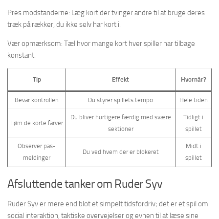
Pres modstanderne: Læg kort der tvinger andre til at bruge deres
træk på rækker, du ikke selv har kort i.
Vær opmærksom: Tæl hvor mange kort hver spiller har tilbage
konstant.
Tip
Effekt
Hvornår?
Bevar kontrollen
Du styrer spillets tempo
Hele tiden
Du bliver hurtigere færdig med svære
Tidligt i
Tøm de korte farver
sektioner
spillet
Observer pas-
Midt i
Du ved hvem der er blokeret
meldinger
spillet
Afsluttende tanker om Ruder Syv
Ruder Syv er mere end blot et simpelt tidsfordriv; det er et spil om
social interaktion, taktiske overvejelser og evnen til at læse sine