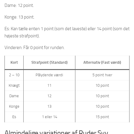
Dame: 12 point.
Konge: 13 point.
Es: Kan tælle enten 1 point (som det laveste) eller 14 point (som det
højeste strafpoint).
Vinderen: Får 0 point for runden.
Kort
Strafpoint (Standard)
Alternativ (Fast værdi)
2 – 10
Pålydende værdi
5 point hver
Knægt
11
10 point
Dame
12
10 point
Konge
13
10 point
Es
1 eller 14
15 point
Almindelige variationer af Ruder Syv