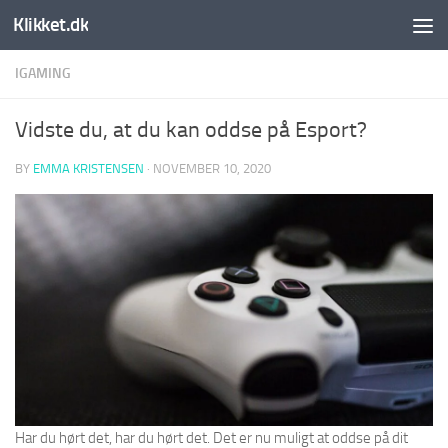
Klikket.dk
Skip to content
IGAMING
Vidste du, at du kan oddse på Esport?
BY
EMMA KRISTENSEN
·
NOVEMBER 10, 2020
Har du hørt det, har du hørt det. Det er nu muligt at oddse på dit