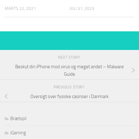
MARTS 22, 2021
JULI 31, 2023
NEXT STORY
Beskyt din iPhone mod virus og meget andet – Malware
Guide
PREVIOUS STORY
Oversigt over fysiske casinoer i Danmark
Brætspil
iGaming