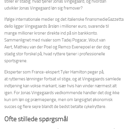
stiller er stadig: hvad tjener Jonas Vingegaard, og hvordan
udvikler Jonas Vingegaard løn sig fremover?
Ifølge internationale medier og det italienske finansmedieGazzetta
dello ligger Vingegaards årsløn i millioner euro, svarende til
mange millioner kroner direkte ind på sin bankkonto.
Sammenlignet med rivaler som Tadej Pogacar, Wout van
Aert, Mathieu van der Poel og Remco Evenepoel er der dog
stadig stor forskel på, hvad ryttere tjener i professionelle
sportsgrene.
Eksperter som France-ekspert Tyler Hamilton peger på,
at rytternes lønninger fortsat vil stige, og at Vingegaards samlede
indtjening kan vokse markant, især hvis han vinder nærmest alt
igen. For Jonas Vingegaards vedkommende handler det dog ikke
kun om løn og præmiepenge, men om langsigtet økonomisk
succes og flere sejre blandt de bedst betalte cykelryttere.
Ofte stillede spørgsmål