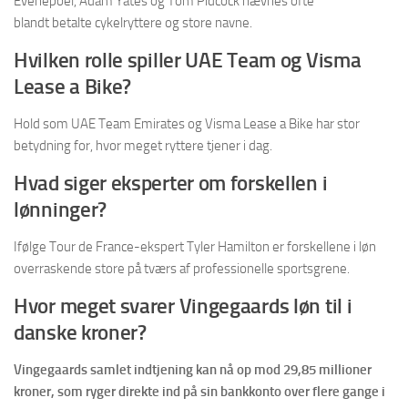
Evenepoel, Adam Yates og Tom Pidcock nævnes ofte
blandt betalte cykelryttere og store navne.
Hvilken rolle spiller UAE Team og Visma
Lease a Bike?
Hold som UAE Team Emirates og Visma Lease a Bike har stor
betydning for, hvor meget ryttere tjener i dag.
Hvad siger eksperter om forskellen i
lønninger?
Ifølge Tour de France-ekspert Tyler Hamilton er forskellene i løn
overraskende store på tværs af professionelle sportsgrene.
Hvor meget svarer Vingegaards løn til i
danske kroner?
Vingegaards samlet indtjening kan nå op mod 29,85 millioner
kroner, som ryger direkte ind på sin bankkonto over flere gange i