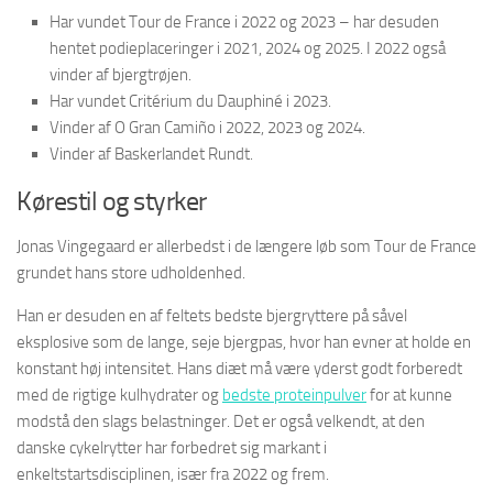
Har vundet Tour de France i 2022 og 2023 – har desuden
hentet podieplaceringer i 2021, 2024 og 2025. I 2022 også
vinder af bjergtrøjen.
Har vundet Critérium du Dauphiné i 2023.
Vinder af O Gran Camiño i 2022, 2023 og 2024.
Vinder af Baskerlandet Rundt.
Kørestil og styrker
Jonas Vingegaard er allerbedst i de længere løb som Tour de France
grundet hans store udholdenhed.
Han er desuden en af feltets bedste bjergryttere på såvel
eksplosive som de lange, seje bjergpas, hvor han evner at holde en
konstant høj intensitet. Hans diæt må være yderst godt forberedt
med de rigtige kulhydrater og
bedste proteinpulver
for at kunne
modstå den slags belastninger. Det er også velkendt, at den
danske cykelrytter har forbedret sig markant i
enkeltstartsdisciplinen, især fra 2022 og frem.