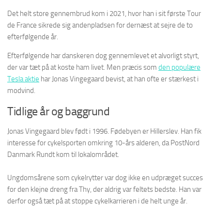
Det helt store gennembrud kom i 2021, hvor han i sit første Tour
de France sikrede sig andenpladsen for dernæst at sejre de to
efterfølgende år.
Efterfølgende har danskeren dog gennemlevet et alvorligt styrt,
der var tæt på at koste ham livet. Men præcis som
den populære
Tesla aktie
har Jonas Vingegaard bevist, at han ofte er stærkest i
modvind.
Tidlige år og baggrund
Jonas Vingegaard blev født i 1996. Fødebyen er Hillerslev. Han fik
interesse for cykelsporten omkring 10-års alderen, da PostNord
Danmark Rundt kom til lokalområdet.
Ungdomsårene som cykelrytter var dog ikke en udpræget succes
for den klejne dreng fra Thy, der aldrig var feltets bedste. Han var
derfor også tæt på at stoppe cykelkarrieren i de helt unge år.