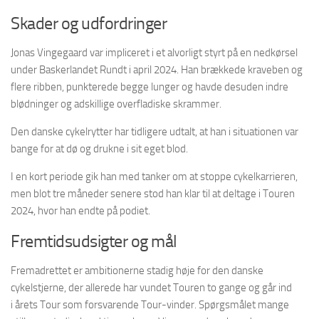
Skader og udfordringer
Jonas Vingegaard var impliceret i et alvorligt styrt på en nedkørsel
under Baskerlandet Rundt i april 2024. Han brækkede kraveben og
flere ribben, punkterede begge lunger og havde desuden indre
blødninger og adskillige overfladiske skrammer.
Den danske cykelrytter har tidligere udtalt, at han i situationen var
bange for at dø og drukne i sit eget blod.
I en kort periode gik han med tanker om at stoppe cykelkarrieren,
men blot tre måneder senere stod han klar til at deltage i Touren
2024, hvor han endte på podiet.
Fremtidsudsigter og mål
Fremadrettet er ambitionerne stadig høje for den danske
cykelstjerne, der allerede har vundet Touren to gange og går ind
i årets Tour som forsvarende Tour-vinder. Spørgsmålet mange