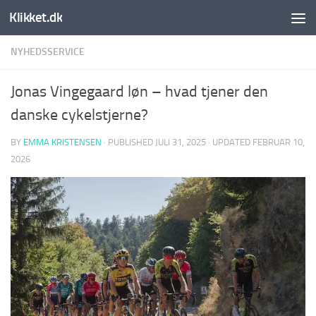
Klikket.dk
Skip to content
NYHEDSSERVICE
Jonas Vingegaard løn – hvad tjener den
danske cykelstjerne?
BY
EMMA KRISTENSEN
· PUBLISHED
JULI 31, 2025
· UPDATED
FEBRUAR 10,
2026