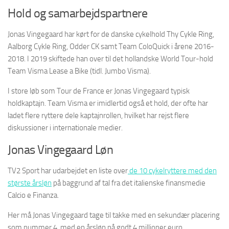
Hold og samarbejdspartnere
Jonas Vingegaard har kørt for de danske cykelhold Thy Cykle Ring,
Aalborg Cykle Ring, Odder CK samt Team ColoQuick i årene 2016-
2018. I 2019 skiftede han over til det hollandske World Tour-hold
Team Visma Lease a Bike (tidl. Jumbo Visma).
I store løb som Tour de France er Jonas Vingegaard typisk
holdkaptajn. Team Visma er imidlertid også et hold, der ofte har
ladet flere ryttere dele kaptajnrollen, hvilket har rejst flere
diskussioner i internationale medier.
Jonas Vingegaard Løn
TV2 Sport har udarbejdet en liste over
de 10 cykelryttere med den
største årsløn
på baggrund af tal fra det italienske finansmedie
Calcio e Finanza.
Her må Jonas Vingegaard tage til takke med en sekundær placering
som nummer 4, med en årsløn på godt 4 millioner euro.