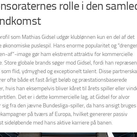
nsoraternes rolle i den samle
indkomst
profil som Mathias Gidsel udgør klublønnen kun en del af det
 økonomiske puslespil. Hans enorme popularitet og “drenge
en-af”-image gør ham ekstremt attraktiv for kommercielle
e. Store globale brands søger mod Gidsel, fordi han repræsen
 som flid, ydmyghed og exceptionelt talent. Disse partnersk
er ofte både et fast årligt beløb og præstationsbaserede
, hvis han eksempelvis bliver kåret til årets spiller eller vind
rtitlen. Det er i dette kommercielle lag, at Gidsel for alvor
r sig fra den jævne Bundesliga-spiller, da hans ansigt bruges 
kampagner på tværs af Europa, hvilket genererer passiv
t sideløbende med hans aktive karriere på banen.