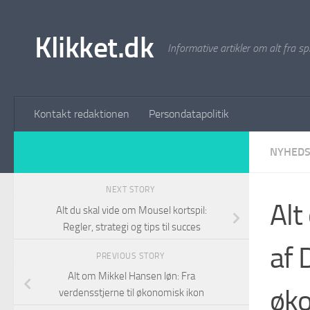
Skip to content
Klikket.dk
Informative artikler om alt fra sp
Kontakt redaktionen
Persondatapolitik
NYHEDS
NEXT STORY
Alt
Alt du skal vide om Mousel kortspil:
Regler, strategi og tips til succes
af 
PREVIOUS STORY
Alt om Mikkel Hansen løn: Fra
øk
verdensstjerne til økonomisk ikon