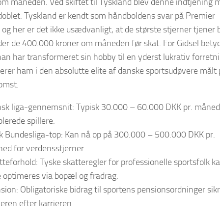
om måneden. Ved skiftet til Tyskland blev denne indtjening 
doblet. Tyskland er kendt som håndboldens svar på Premier
og her er det ikke usædvanligt, at de største stjerner tjener 
der de 400.000 kroner om måneden før skat. For Gidsel bety
han har transformeret sin hobby til en yderst lukrativ forretn
cerer ham i den absolutte elite af danske sportsudøvere målt
omst.
sk liga-gennemsnit: Typisk 30.000 – 60.000 DKK pr. måned
lerede spillere.
k Bundesliga-top: Kan nå op på 300.000 – 500.000 DKK pr.
ed for verdensstjerner.
tteforhold: Tyske skatteregler for professionelle sportsfolk k
e optimeres via bopæl og fradrag.
sion: Obligatoriske bidrag til sportens pensionsordninger sik
leren efter karrieren.