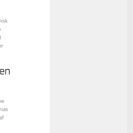
e
misk
n
t
er
den
ke
hias
af