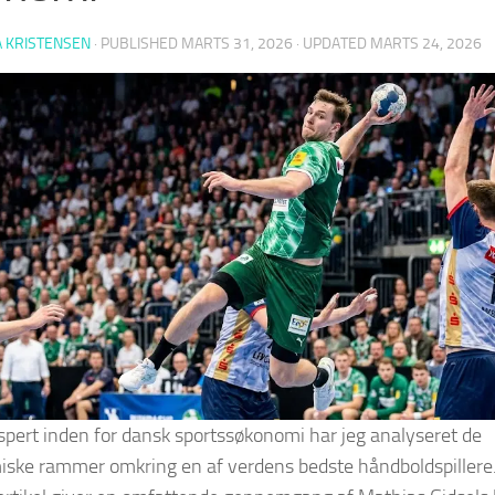
 KRISTENSEN
· PUBLISHED
MARTS 31, 2026
· UPDATED
MARTS 24, 2026
pert inden for dansk sportssøkonomi har jeg analyseret de
ske rammer omkring en af verdens bedste håndboldspillere