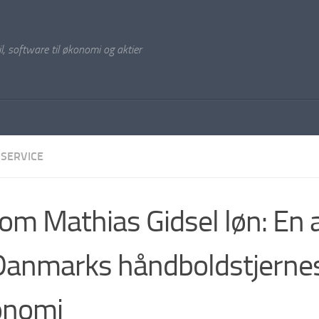
il, software til økonomi og aktier
SERVICE
 om Mathias Gidsel løn: En 
Danmarks håndboldstjerne
onomi