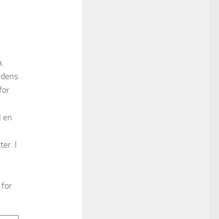
a.
oldens
for
l en
er. I
 for