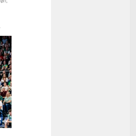
løn,
.