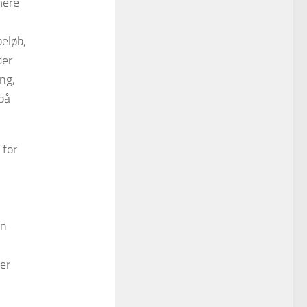
mere
beløb,
der
ing,
 på
 for
an
rer