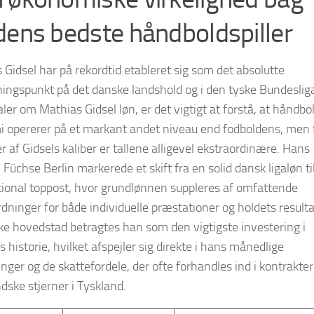
dens bedste håndboldspiller
 Gidsel har på rekordtid etableret sig som det absolutte
ingspunkt på det danske landshold og i den tyske Bundeslig
aler om Mathias Gidsel løn, er det vigtigt at forstå, at håndb
 opererer på et markant andet niveau end fodboldens, men 
er af Gidsels kaliber er tallene alligevel ekstraordinære. Hans
il Füchse Berlin markerede et skift fra en solid dansk ligaløn ti
tional toppost, hvor grundlønnen suppleres af omfattende
dninger for både individuelle præstationer og holdets resultat
ke hovedstad betragtes han som den vigtigste investering i
 historie, hvilket afspejler sig direkte i hans månedlige
nger og de skattefordele, der ofte forhandles ind i kontrakter
dske stjerner i Tyskland.