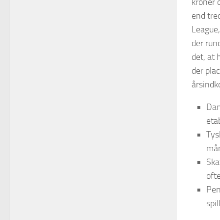
kroner 
end tre
League, 
der run
det, at 
der pla
årsindk
Dan
etab
Tys
mån
Ska
oft
Pen
spil