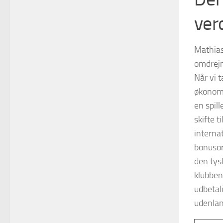
ver
Mathias
omdrejn
Når vi t
økonomi
en spill
skifte t
interna
bonusor
den tys
klubbens
udbetali
udenlan