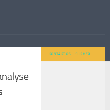
KONTAKT OS - KLIK HER
analyse
s