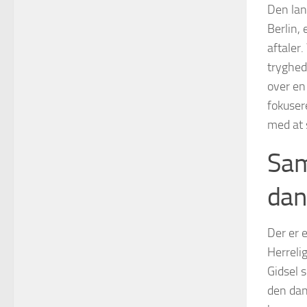
Den lan
Berlin,
aftaler.
tryghed,
over en
fokuser
med at 
Sam
dan
Der er 
Herreli
Gidsel s
den dan