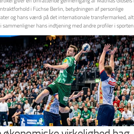
rtikel giver en omfattende gennemgang af Mathias Gidsels 
ntraktforhold i Füchse Berlin, betydningen af personlige
ater og hans værdi på det internationale transfermarked, alt
i sammenligner hans indtjening med andre profiler i sporten
 økonomiske virkelighed bag