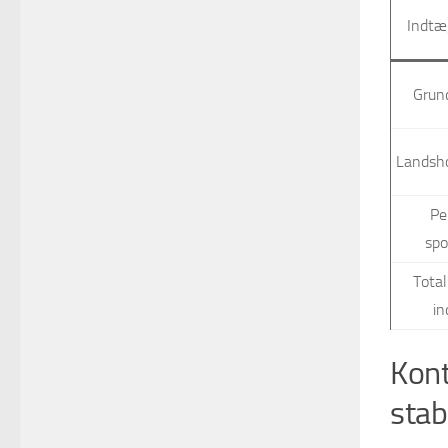
Indtæ
Grund
Landsh
Pe
spo
Total
i
Kont
stabi