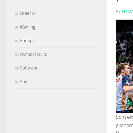
BY
EMMA
Brætspil
iGaming
Kortspil
Nyhedsservice
Software
Spil
Som eks
økonomi