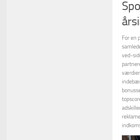
Spo
års
For en 
samlede
ved-sid
partner
værdier
indebær
bonusser
topscore
adskille
reklame
indkoms