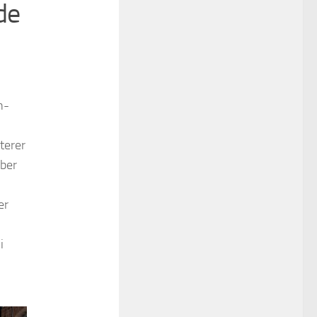
de
n-
terer
aber
er
i