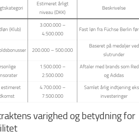
Estimeret årligt
gtskategori
Beskrivelse
niveau (DKK)
3.000.000 –
løn (Klub)
Fast løn fra Füchse Berlin før
4.500.000
Baseret på medaljer ved
oldsbonusser
200.000 – 500.000
slutrunder
rsonlige
1.500.000 –
Aftaler med brands som Red
nsorater
2.500.000
og Adidas
 estimeret
4.700.000 –
Samlet årlig indtjening eks
ndkomst
7.500.000
investeringer
raktens varighed og betydning for
litet