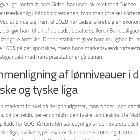
gvarige kontrakt, som Gidsel har underskrevet med Füchse
 er usædvanlig i håndboldverdenen, hvor man ofte ser korter
 Ved at binde sig frem til 2028 har Gidsel sikret sig en økono
 der gør ham til en af de bedst betalte spillere i Bundesligae
 længere årrække. Denne stabilitet giver ham mulighed for a
e 100% på det sportslige, mens hans markedsværdi fortsætt
stige i takt med hans præstationer på banen.
menligning af lønniveauer i 
ske og tyske liga
en markant forskel på de lønbudgetter, man finder i den dans
ga, og de beløb, der er i omløb i den tyske Bundesliga. Da Mat
pillede for GOG, lå hans løn sandsynligvis i den øverste decil 
ske liga, hvilket typisk svarer til mellem 50.000 og 100.000