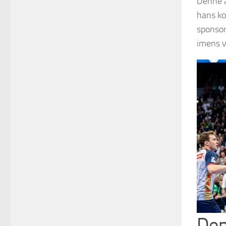
Denne a
hans ko
sponsor
imens v
Den