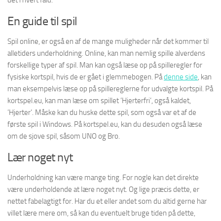
det i hvert fald.
En guide til spil
Spil online, er også en af de mange muligheder når det kommer til
alletiders underholdning. Online, kan man nemlig spille alverdens
forskellige typer af spil. Man kan også læse op på spilleregler for
fysiske kortspil, hvis de er gået i glemmebogen. På
denne side
, kan
man eksempelvis læse op på spillereglerne for udvalgte kortspil. På
kortspel.eu, kan man læse om spillet ’Hjerterfri’, også kaldet,
’Hjerter’. Måske kan du huske dette spil, som også var et af de
første spil i Windows. På kortspel.eu, kan du desuden også læse
om de sjove spil, såsom UNO og Bro.
Lær noget nyt
Underholdning kan være mange ting. For nogle kan det direkte
være underholdende at lære noget nyt. Og lige præcis dette, er
nettet fabelagtigt for. Har du et eller andet som du altid gerne har
villet lære mere om, så kan du eventuelt bruge tiden på dette,