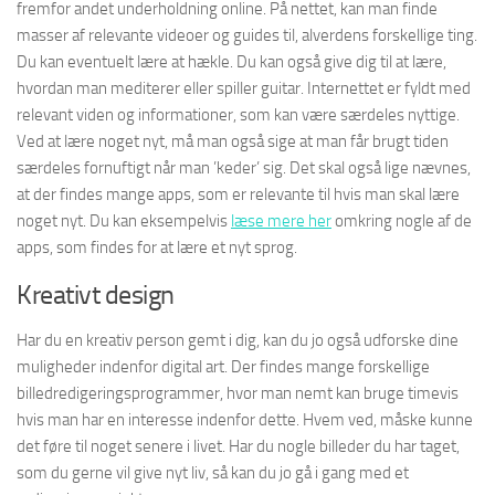
fremfor andet underholdning online. På nettet, kan man finde
masser af relevante videoer og guides til, alverdens forskellige ting.
Du kan eventuelt lære at hækle. Du kan også give dig til at lære,
hvordan man mediterer eller spiller guitar. Internettet er fyldt med
relevant viden og informationer, som kan være særdeles nyttige.
Ved at lære noget nyt, må man også sige at man får brugt tiden
særdeles fornuftigt når man ’keder’ sig. Det skal også lige nævnes,
at der findes mange apps, som er relevante til hvis man skal lære
noget nyt. Du kan eksempelvis
læse mere her
omkring nogle af de
apps, som findes for at lære et nyt sprog.
Kreativt design
Har du en kreativ person gemt i dig, kan du jo også udforske dine
muligheder indenfor digital art. Der findes mange forskellige
billedredigeringsprogrammer, hvor man nemt kan bruge timevis
hvis man har en interesse indenfor dette. Hvem ved, måske kunne
det føre til noget senere i livet. Har du nogle billeder du har taget,
som du gerne vil give nyt liv, så kan du jo gå i gang med et