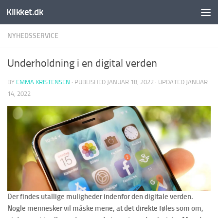
Klikket.dk
Skip to content
NYHEDSSERVICE
Underholdning i en digital verden
BY
EMMA KRISTENSEN
· PUBLISHED
JANUAR 18, 2022
· UPDATED
JANUAR
14, 2022
Der findes utallige muligheder indenfor den digitale verden.
Nogle mennesker vil måske mene, at det direkte føles som om,