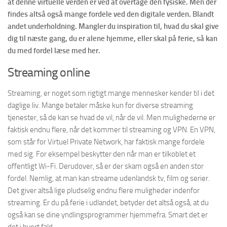
at denne virtuelle verden er ved at overtage den fysiske. Men der
findes altså også mange fordele ved den digitale verden. Blandt
andet underholdning. Mangler du inspiration til, hvad du skal give
dig til næste gang, du er alene hjemme, eller skal på ferie, så kan
du med fordel læse med her.
Streaming online
Streaming, er noget som rigtigt mange mennesker kender til i det
daglige liv. Mange betaler måske kun for diverse streaming
tjenester, så de kan se hvad de vil, når de vil. Men mulighederne er
faktisk endnu flere, når det kommer til streaming og VPN. En VPN,
som står for Virtuel Private Network, har faktisk mange fordele
med sig. For eksempel beskytter den når man er tilkoblet et
offentligt Wi-Fi. Derudover, så er der skam også en anden stor
fordel. Nemlig, at man kan streame udenlandsk tv, film og serier.
Det giver altså lige pludselig endnu flere muligheder indenfor
streaming. Er du på ferie i udlandet, betyder det altså også, at du
også kan se dine yndlingsprogrammer hjemmefra. Smart det er