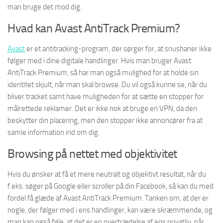
man bruge det mod dig.
Hvad kan Avast AntiTrack Premium?
Avast
er et antitracking-program, der sørger for, at snushaner ikke
følger med i dine digitale handlinger. Hvis man bruger Avast
AntiTrack Premium, så har man også mulighed for at holde sin
identitet skjult, når man skal browse. Du vil også kunne se, når du
bliver tracket samt have muligheden for at sætte en stopper for
målrettede reklamer. Det er ikke nok at bruge en VPN, da den
beskytter din placering, men den stopper ikke annoncører fra at
samle information ind om dig.
Browsing på nettet med objektivitet
Hvis du ønsker at få et mere neutralt og objektivt resultat, når du
f.eks. søger på Google eller scroller på din Facebook, så kan du med
fordel få glæde af Avast AntiTrack Premium. Tanken om, at der er
nogle, der følger med i ens handlinger, kan være skræmmende, og
man kan også føle, at det er en overtrædelse af ens privatliv, når