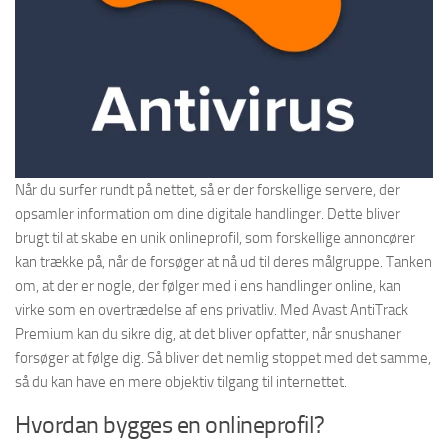
Når du surfer rundt på nettet, så er der forskellige servere, der
opsamler information om dine digitale handlinger. Dette bliver
brugt til at skabe en unik onlineprofil, som forskellige annoncører
kan trække på, når de forsøger at nå ud til deres målgruppe. Tanken
om, at der er nogle, der følger med i ens handlinger online, kan
virke som en overtrædelse af ens privatliv. Med Avast AntiTrack
Premium kan du sikre dig, at det bliver opfatter, når snushaner
forsøger at følge dig. Så bliver det nemlig stoppet med det samme,
så du kan have en mere objektiv tilgang til internettet.
Hvordan bygges en onlineprofil?