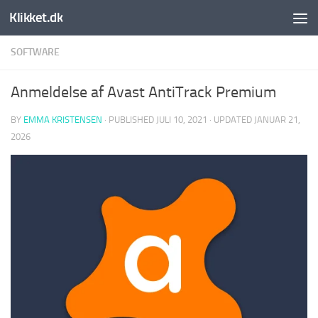
Klikket.dk
Skip to content
SOFTWARE
Anmeldelse af Avast AntiTrack Premium
BY
EMMA KRISTENSEN
· PUBLISHED
JULI 10, 2021
· UPDATED
JANUAR 21,
2026