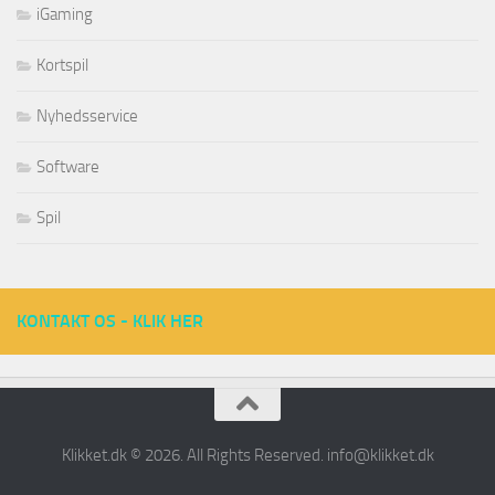
iGaming
Kortspil
Nyhedsservice
Software
Spil
KONTAKT OS - KLIK HER
Klikket.dk © 2026. All Rights Reserved.
info@klikket.dk