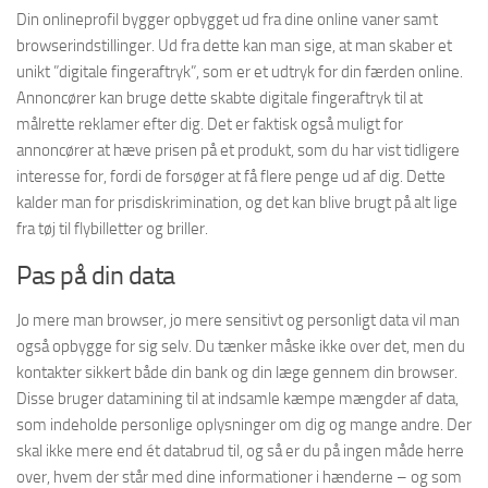
Din onlineprofil bygger opbygget ud fra dine online vaner samt
browserindstillinger. Ud fra dette kan man sige, at man skaber et
unikt ”digitale fingeraftryk”, som er et udtryk for din færden online.
Annoncører kan bruge dette skabte digitale fingeraftryk til at
målrette reklamer efter dig. Det er faktisk også muligt for
annoncører at hæve prisen på et produkt, som du har vist tidligere
interesse for, fordi de forsøger at få flere penge ud af dig. Dette
kalder man for prisdiskrimination, og det kan blive brugt på alt lige
fra tøj til flybilletter og briller.
Pas på din data
Jo mere man browser, jo mere sensitivt og personligt data vil man
også opbygge for sig selv. Du tænker måske ikke over det, men du
kontakter sikkert både din bank og din læge gennem din browser.
Disse bruger datamining til at indsamle kæmpe mængder af data,
som indeholde personlige oplysninger om dig og mange andre. Der
skal ikke mere end ét databrud til, og så er du på ingen måde herre
over, hvem der står med dine informationer i hænderne – og som