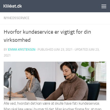
Klikket.dk
Skip to content
NYHEDSSERVICE
Hvorfor kundeservice er vigtigt for din
virksomhed
BY
EMMA KRISTENSEN
· PUBLISHED
JUNI 23, 2021
· UPDATED
JUNI 23,
2021
Alle ved, hvordan det kan være at skulle have fat i kundeservice.
Man skal lige være i humør til det. Man krydser fingre for, at man