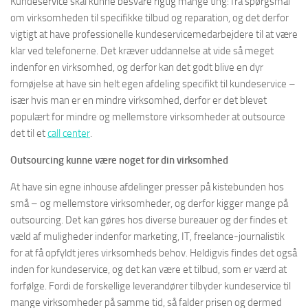
Kundeservice skal kunne besvare rigtig mange ting: fra spørgsmål
om virksomheden til specifikke tilbud og reparation, og det derfor
vigtigt at have professionelle kundeservicemedarbejdere til at være
klar ved telefonerne. Det kræver uddannelse at vide så meget
indenfor en virksomhed, og derfor kan det godt blive en dyr
fornøjelse at have sin helt egen afdeling specifikt til kundeservice –
især hvis man er en mindre virksomhed, derfor er det blevet
populært for mindre og mellemstore virksomheder at outsource
det til et
call center
.
Outsourcing kunne være noget for din virksomhed
At have sin egne inhouse afdelinger presser på kistebunden hos
små – og mellemstore virksomheder, og derfor kigger mange på
outsourcing. Det kan gøres hos diverse bureauer og der findes et
væld af muligheder indenfor marketing, IT, freelance-journalistik
for at få opfyldt jeres virksomheds behov. Heldigvis findes det også
inden for kundeservice, og det kan være et tilbud, som er værd at
forfølge. Fordi de forskellige leverandører tilbyder kundeservice til
mange virksomheder på samme tid, så falder prisen og dermed