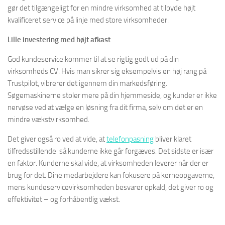
gør det tilgængeligt for en mindre virksomhed at tilbyde højt
kvalificeret service på linje med store virksomheder.
Lille investering med højt afkast
God kundeservice kommer til at se rigtig godt ud på din
virksomheds CV. Hvis man sikrer sig eksempelvis en høj rang på
Trustpilot, vibrerer det igennem din markedsføring.
Søgemaskinerne stoler mere på din hjemmeside, og kunder er ikke
nervøse ved at vælge en løsning fra dit firma, selv om det er en
mindre vækstvirksomhed.
Det giver også ro ved at vide, at
telefonpasning
bliver klaret
tilfredsstillende så kunderne ikke går forgæves. Det sidste er især
en faktor. Kunderne skal vide, at virksomheden leverer når der er
brug for det. Dine medarbejdere kan fokusere på kerneopgaverne,
mens kundeservicevirksomheden besvarer opkald, det giver ro og
effektivitet – og forhåbentlig vækst.