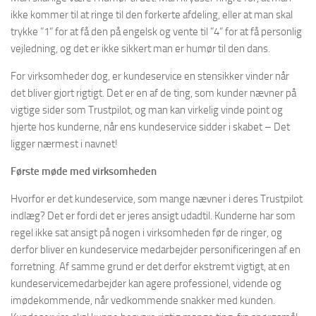
ikke kommer til at ringe til den forkerte afdeling, eller at man skal
trykke ”1” for at få den på engelsk og vente til ”4” for at få personlig
vejledning, og det er ikke sikkert man er humør til den dans.
For virksomheder dog, er kundeservice en stensikker vinder når
det bliver gjort rigtigt. Det er en af de ting, som kunder nævner på
vigtige sider som Trustpilot, og man kan virkelig vinde point og
hjerte hos kunderne, når ens kundeservice sidder i skabet – Det
ligger nærmest i navnet!
Første møde med virksomheden
Hvorfor er det kundeservice, som mange nævner i deres Trustpilot
indlæg? Det er fordi det er jeres ansigt udadtil. Kunderne har som
regel ikke sat ansigt på nogen i virksomheden før de ringer, og
derfor bliver en kundeservice medarbejder personificeringen af en
forretning. Af samme grund er det derfor ekstremt vigtigt, at en
kundeservicemedarbejder kan agere professionel, vidende og
imødekommende, når vedkommende snakker med kunden.