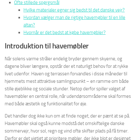
Ofte stillede spørgsmål
Hvilke materialer egner sig bedst til det danske vejr?
Hvordan vælger man de rigtige havemøbler til en lille
altan?
Hvornår er det bedst at købe havemøbler?
Introduktion til havemøbler
Når solens varme stråler endelig bryder gennem skyerne, og
dagene bliver længere, opstår der et naturligt behov for at rykke
livet udenfor. Haven og terrassen forvandles i disse måneder til
hjemmets mest attraktive samlingspunkt – en ramme om både
stille øjeblikke og sociale stunder. Netop derfor spiller valget af
havemøbler en central rolle, når udendørsområderne skal formes
med både æstetik og funktionalitet for øje.
Det handler dog ikke kun om at finde noget, der er pænt at se på.
Havemøbler skal også kunne modstå det omskiftelige danske
sommervejr, hvor sol, regn og vind ofte skifter plads på få timer.
Derfor er det vigtigt at prioritere møbler, der ikke blot er designet