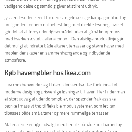
vedligeholdelse og samtidig giver et stilrent udtryk.
Jysk er desuden kendt for deres regelmæssige kampagnetilbud og
muligheden for nem onlinebestilling med direkte levering, hvilket
gør det let at forny udendørsområdet uden at gå på kompromis
med hverken æstetik eller økonomi. Den alsidige produktlinje gør
det muligt at indrette både altaner, terrasser og større haver med
møbler, der skaber en sammenhængende og indbydende
atmosfære.
Køb havemøbler hos Ikea.com
Ikea.com henvender sig til dem, der værdsætter funktionalitet,
moderne design og prisvenlige løsninger til haven. Her finder man
et stort udvalg af udendørsmøbler, der spænder fra klassiske
bænke i massivt træ til fleksible modulsystemer, som let kan
tilpasses både små altaner og mere rummelige terrasser.
Materialerne er nøje udvalgt med henblik på både holdbarhed og
bæredygtighed, og der er stort fokus på enkel samling, så man