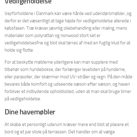
Vedligeholdelse
Vejrforholdene i Danmark kan være hårde ved udendørsmøbler, og
derfor er det væsentligt at tage højde for vedligeholdelse allerede i
købsfasen. Træ kræver jævnlig oliebehandling eller maling, mens
materialer som polyrattan og nonwood stort set er
vedligeholdelsesfrie og blot skal tørres af med en fugtig klud for at
holde sig flotte.
For at beskytte møblerne yderligere kan man supplere med
tilbehør som hyndebokse, der forlænger levetiden på hynderne,
eller parasoller, der skærmer mod UV-stråler og regn. På den måde
bevares både komfort og udseende sæson efter sæson, og haven
forbliver et indbydende opholdssted, uden at man skal bruge timer
på vedligeholdelse.
Dine havemøbler
At skabe et personligt uderum kræver mere end blot at placere et
bord og et par stole på terrassen. Det handler om at vælge