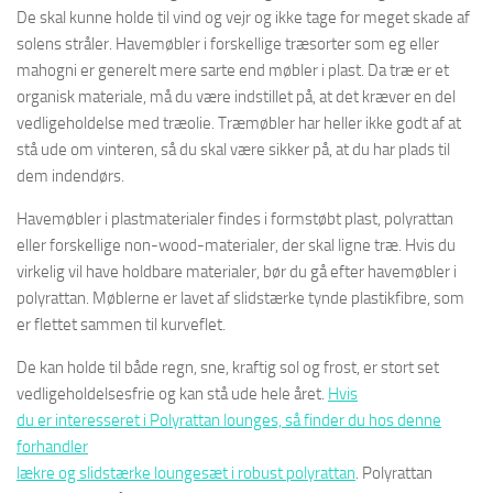
De skal kunne holde til vind og vejr og ikke tage for meget skade af
solens stråler. Havemøbler i forskellige træsorter som eg eller
mahogni er generelt mere sarte end møbler i plast. Da træ er et
organisk materiale, må du være indstillet på, at det kræver en del
vedligeholdelse med træolie. Træmøbler har heller ikke godt af at
stå ude om vinteren, så du skal være sikker på, at du har plads til
dem indendørs.
Havemøbler i plastmaterialer findes i formstøbt plast, polyrattan
eller forskellige non-wood-materialer, der skal ligne træ. Hvis du
virkelig vil have holdbare materialer, bør du gå efter havemøbler i
polyrattan. Møblerne er lavet af slidstærke tynde plastikfibre, som
er flettet sammen til kurveflet.
De kan holde til både regn, sne, kraftig sol og frost, er stort set
vedligeholdelsesfrie og kan stå ude hele året.
Hvis
du er interesseret i Polyrattan lounges, så finder du hos denne
forhandler
lækre og slidstærke loungesæt i robust polyrattan
. Polyrattan