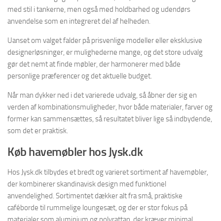
med stil i tankerne, men også med holdbarhed og udendørs
anvendelse som en integreret del af helheden.
Uanset om valget falder på prisvenlige modeller eller eksklusive
designerløsninger, er mulighederne mange, og det store udvalg
gør det nemt at finde møbler, der harmonerer med både
personlige præferencer og det aktuelle budget.
Når man dykker ned i det varierede udvalg, så åbner der sig en
verden af kombinationsmuligheder, hvor både materialer, farver og
former kan sammensættes, så resultatet bliver lige så indbydende,
som det er praktisk.
Køb havemøbler hos Jysk.dk
Hos Jysk.dk tilbydes et bredt og varieret sortiment af havemøbler,
der kombinerer skandinavisk design med funktionel
anvendelighed. Sortimentet dækker alt fra små, praktiske
caféborde til rummelige loungesæt, og der er stor fokus på
materialer som aluminium og polyrattan, der kræver minimal