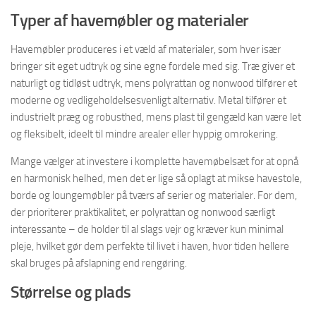
Typer af havemøbler og materialer
Havemøbler produceres i et væld af materialer, som hver især
bringer sit eget udtryk og sine egne fordele med sig. Træ giver et
naturligt og tidløst udtryk, mens polyrattan og nonwood tilfører et
moderne og vedligeholdelsesvenligt alternativ. Metal tilfører et
industrielt præg og robusthed, mens plast til gengæld kan være let
og fleksibelt, ideelt til mindre arealer eller hyppig omrokering.
Mange vælger at investere i komplette havemøbelsæt for at opnå
en harmonisk helhed, men det er lige så oplagt at mikse havestole,
borde og loungemøbler på tværs af serier og materialer. For dem,
der prioriterer praktikalitet, er polyrattan og nonwood særligt
interessante – de holder til al slags vejr og kræver kun minimal
pleje, hvilket gør dem perfekte til livet i haven, hvor tiden hellere
skal bruges på afslapning end rengøring.
Størrelse og plads