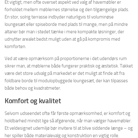
Et vigtigt, men ofte overset aspekt ved valg af havemøbler er
forholdet mellem møblernes størrelse og den tilgængelige plads.
En stor, solrig terrasse indbyder naturligvis til voluminøse
loungesæt eller spiseborde med plads til mange, men på mindre
altaner bør man i stedet tænke i mere kompakte løsninger, der
udnytter arealet bedst muligt uden at gå på kompromis med
komforten.
Ved at være opmærksom på proportionerne i det udendørs rum
sikrer man, at møblerne både fungerer praktisk og æstetisk. Takket
være det store udvalg på markedet er det muligt at finde alt fra
foldbare borde til modulopbyggede loungesæt, der kan tilpasses
både behov og kvadratmeter.
Komfort og kvalitet
Selvom udseendet ofte får første opmærksomhed, er komfort og
holdbarhed mindst lige så afgørende, når man vælger havemøbler.
Et veldesignet udemiljø bør invitere til at blive siddende længe – og
her spiller både materialevalg og konstruktion en vigtig rolle.