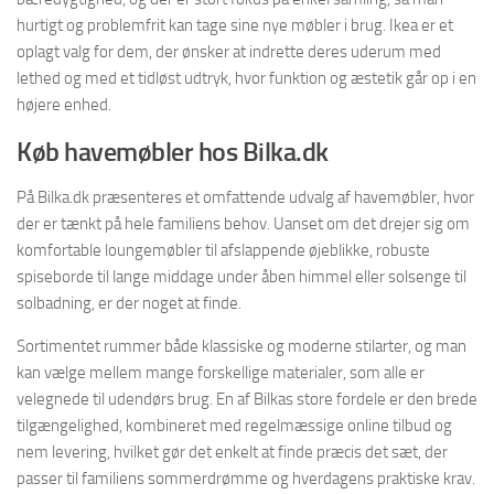
hurtigt og problemfrit kan tage sine nye møbler i brug. Ikea er et
oplagt valg for dem, der ønsker at indrette deres uderum med
lethed og med et tidløst udtryk, hvor funktion og æstetik går op i en
højere enhed.
Køb havemøbler hos Bilka.dk
På Bilka.dk præsenteres et omfattende udvalg af havemøbler, hvor
der er tænkt på hele familiens behov. Uanset om det drejer sig om
komfortable loungemøbler til afslappende øjeblikke, robuste
spiseborde til lange middage under åben himmel eller solsenge til
solbadning, er der noget at finde.
Sortimentet rummer både klassiske og moderne stilarter, og man
kan vælge mellem mange forskellige materialer, som alle er
velegnede til udendørs brug. En af Bilkas store fordele er den brede
tilgængelighed, kombineret med regelmæssige online tilbud og
nem levering, hvilket gør det enkelt at finde præcis det sæt, der
passer til familiens sommerdrømme og hverdagens praktiske krav.