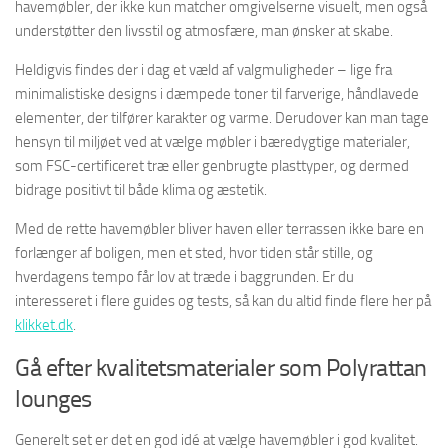
havemøbler, der ikke kun matcher omgivelserne visuelt, men også
understøtter den livsstil og atmosfære, man ønsker at skabe.
Heldigvis findes der i dag et væld af valgmuligheder – lige fra
minimalistiske designs i dæmpede toner til farverige, håndlavede
elementer, der tilfører karakter og varme. Derudover kan man tage
hensyn til miljøet ved at vælge møbler i bæredygtige materialer,
som FSC-certificeret træ eller genbrugte plasttyper, og dermed
bidrage positivt til både klima og æstetik.
Med de rette havemøbler bliver haven eller terrassen ikke bare en
forlænger af boligen, men et sted, hvor tiden står stille, og
hverdagens tempo får lov at træde i baggrunden. Er du
interesseret i flere guides og tests, så kan du altid finde flere her på
klikket.dk
.
Gå efter kvalitetsmaterialer som Polyrattan
lounges
Generelt set er det en god idé at vælge havemøbler i god kvalitet.