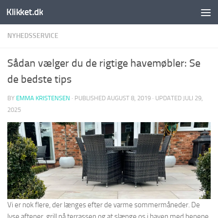
Klikket.dk
Skip to content
NYHEDSSERVICE
Sådan vælger du de rigtige havemøbler: Se
de bedste tips
BY
EMMA KRISTENSEN
· PUBLISHED
AUGUST 8, 2019
· UPDATED
JULI 29,
2025
Vi er nok flere, der længes efter de varme sommermåneder. De
lyse aftener, grill på terrassen og at slænge os i haven med benene