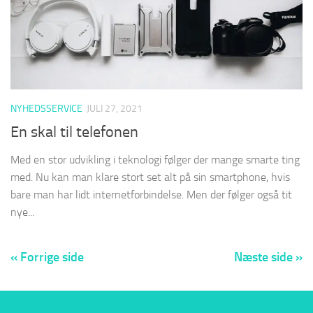
NYHEDSSERVICE
JULI 27, 2021
En skal til telefonen
Med en stor udvikling i teknologi følger der mange smarte ting
med. Nu kan man klare stort set alt på sin smartphone, hvis
bare man har lidt internetforbindelse. Men der følger også tit
nye...
« Forrige side
Næste side »