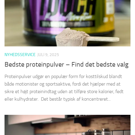
NYHEDSSERVICE
JULI 9, 2025
Bedste proteinpulver – Find det bedste valg
Protein­pulver udgør en populær form for kosttilskud blandt
både motionister og sportsaktive, fordi det hjælper med at
sikre et højt protein­indtag uden at tilføre store kalorier, fedt
eller kulhydrater. Det består typisk af koncentreret...