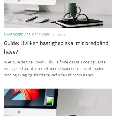
NYHEDSSERVICE
DECEMBER 28, 2021
Guide: Hvilken hastighed skal mit bredbånd
have?
Vi er ovre de tider, hvor vi skulle finde os i at sidde og vente i
en evighed på, at internetsiderne loadede, mens et modem
stod og skreg og skrattede ved siden af computeren....