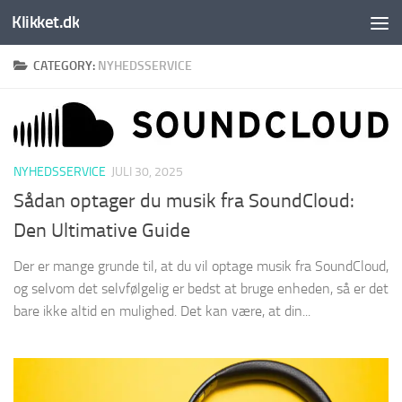
Klikket.dk
Skip to content
CATEGORY:
NYHEDSSERVICE
NYHEDSSERVICE
JULI 30, 2025
Sådan optager du musik fra SoundCloud:
Den Ultimative Guide
Der er mange grunde til, at du vil optage musik fra SoundCloud,
og selvom det selvfølgelig er bedst at bruge enheden, så er det
bare ikke altid en mulighed. Det kan være, at din...