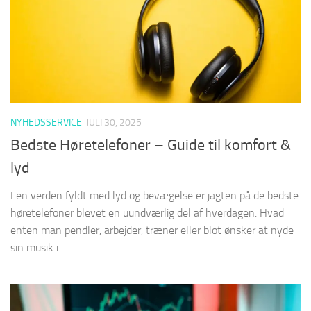
NYHEDSSERVICE
JULI 30, 2025
Bedste Høretelefoner – Guide til komfort &
lyd
I en verden fyldt med lyd og bevægelse er jagten på de bedste
høretelefoner blevet en uundværlig del af hverdagen. Hvad
enten man pendler, arbejder, træner eller blot ønsker at nyde
sin musik i...