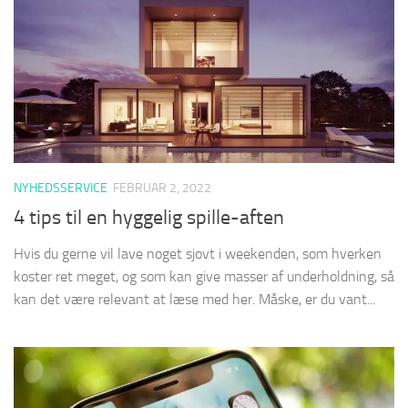
NYHEDSSERVICE
FEBRUAR 2, 2022
4 tips til en hyggelig spille-aften
Hvis du gerne vil lave noget sjovt i weekenden, som hverken
koster ret meget, og som kan give masser af underholdning, så
kan det være relevant at læse med her. Måske, er du vant...