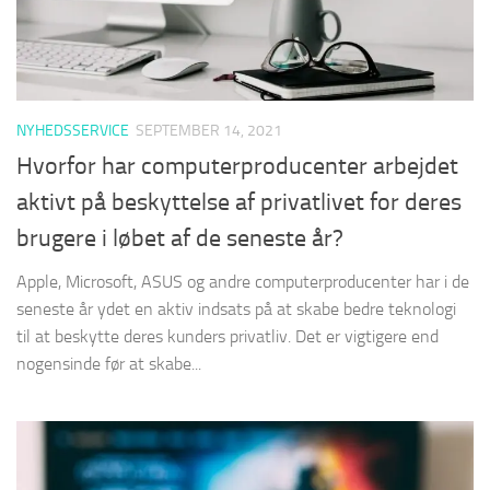
NYHEDSSERVICE
SEPTEMBER 14, 2021
Hvorfor har computerproducenter arbejdet
aktivt på beskyttelse af privatlivet for deres
brugere i løbet af de seneste år?
Apple, Microsoft, ASUS og andre computerproducenter har i de
seneste år ydet en aktiv indsats på at skabe bedre teknologi
til at beskytte deres kunders privatliv. Det er vigtigere end
nogensinde før at skabe...