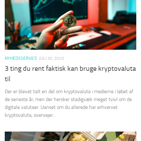
NYHEDSSERVICE
JULI 30, 2025
3 ting du rent faktisk kan bruge kryptovaluta
til
Der er blevet talt en del om kryptovaluta i medierne i løbet af
de seneste år, men der hersker stadigvæk meget tvivl om de
digitale valutaer. Uanset om du allerede har erhvervet
kryptovaluta, overvejer...