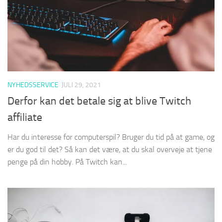
NYHEDSSERVICE
JULI 29, 2021
Derfor kan det betale sig at blive Twitch
affiliate
Har du interesse for computerspil? Bruger du tid på at game, og
er du god til det? Så kan det være, at du skal overveje at tjene
penge på din hobby. På Twitch kan...